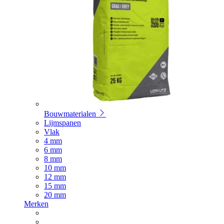
Bouwmaterialen
Lijmspanen
Vlak
4 mm
6 mm
8 mm
10 mm
12 mm
15 mm
20 mm
Merken