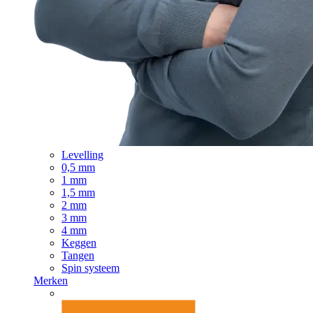
Levelling
0,5 mm
1 mm
1,5 mm
2 mm
3 mm
4 mm
Keggen
Tangen
Spin systeem
Merken