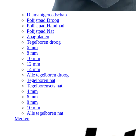
Diamantgereedschap
Polijstpad Droog
Polijstpad Handpad
Polijstpad Nat
Zaagbladen
Tegelboren droog
6 mm
8 mm
10 mm
12 mm
14 mm
Alle tegelboren droog
Tegelboren nat
Tegelborensets nat
4 mm
6 mm
8 mm
10 mm
Alle tegelboren nat
Merken