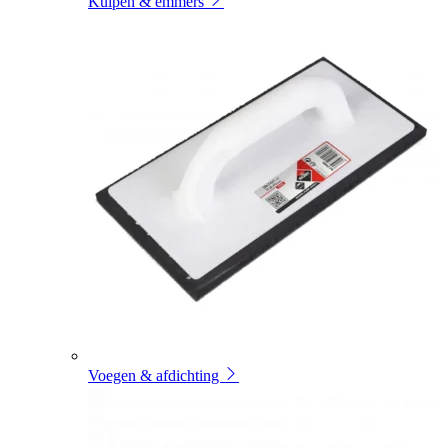
Kuipen & emmers
Voegen & afdichting