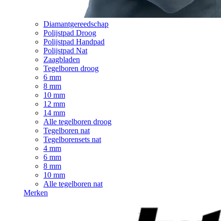
Diamantgereedschap
Polijstpad Droog
Polijstpad Handpad
Polijstpad Nat
Zaagbladen
Tegelboren droog
6 mm
8 mm
10 mm
12 mm
14 mm
Alle tegelboren droog
Tegelboren nat
Tegelborensets nat
4 mm
6 mm
8 mm
10 mm
Alle tegelboren nat
Merken