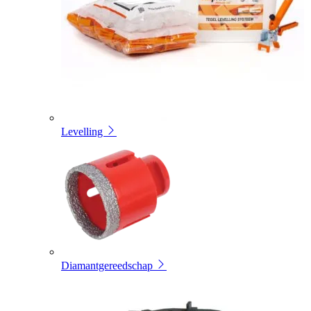
Levelling
Diamantgereedschap