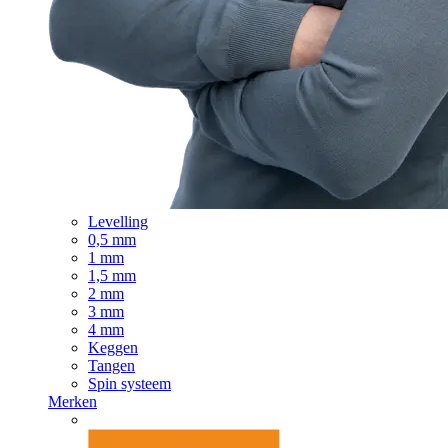
Levelling
0,5 mm
1 mm
1,5 mm
2 mm
3 mm
4 mm
Keggen
Tangen
Spin systeem
Merken