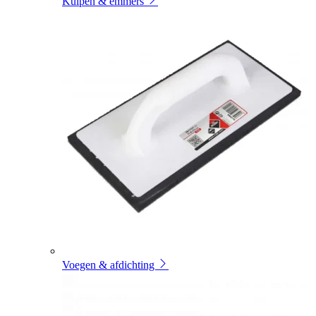
Kuipen & emmers
Voegen & afdichting