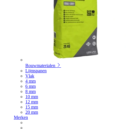
Bouwmaterialen
Lijmspanen
Vlak
4 mm
6 mm
8 mm
10 mm
12 mm
15 mm
20 mm
Merken