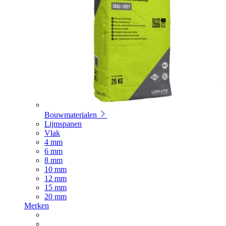
Bouwmaterialen
Lijmspanen
Vlak
4 mm
6 mm
8 mm
10 mm
12 mm
15 mm
20 mm
Merken