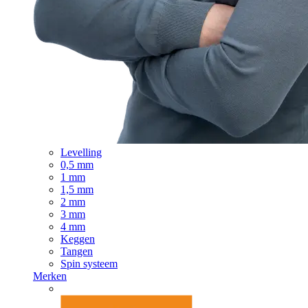
Levelling
0,5 mm
1 mm
1,5 mm
2 mm
3 mm
4 mm
Keggen
Tangen
Spin systeem
Merken