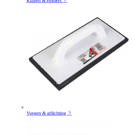
Kuipen & emmers
Voegen & afdichting