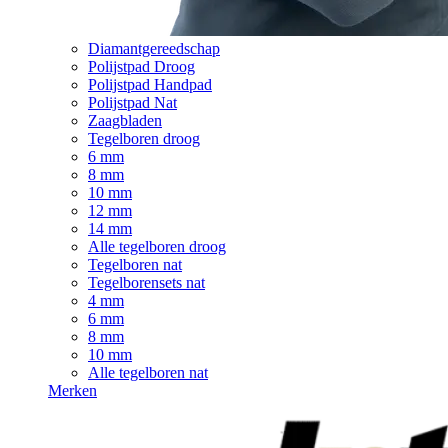
Diamantgereedschap
Polijstpad Droog
Polijstpad Handpad
Polijstpad Nat
Zaagbladen
Tegelboren droog
6 mm
8 mm
10 mm
12 mm
14 mm
Alle tegelboren droog
Tegelboren nat
Tegelborensets nat
4 mm
6 mm
8 mm
10 mm
Alle tegelboren nat
Merken