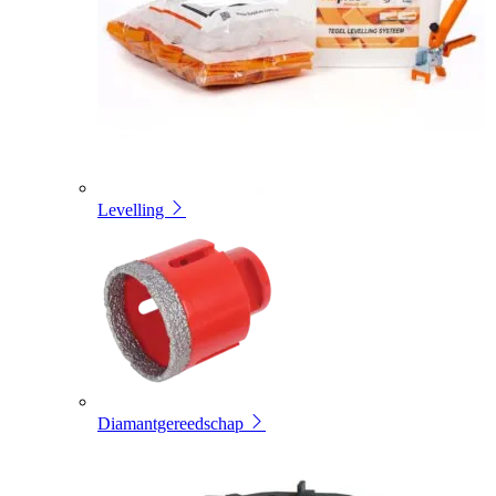
Levelling
Diamantgereedschap