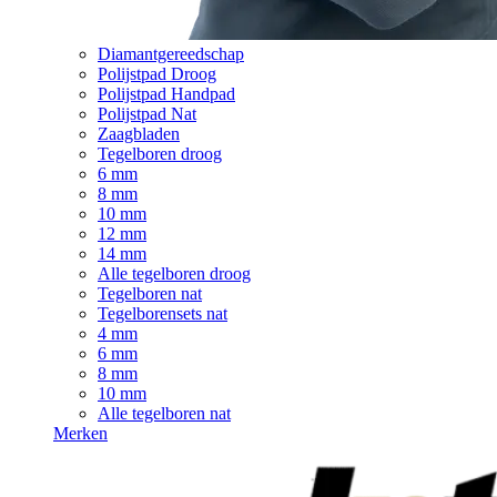
Diamantgereedschap
Polijstpad Droog
Polijstpad Handpad
Polijstpad Nat
Zaagbladen
Tegelboren droog
6 mm
8 mm
10 mm
12 mm
14 mm
Alle tegelboren droog
Tegelboren nat
Tegelborensets nat
4 mm
6 mm
8 mm
10 mm
Alle tegelboren nat
Merken