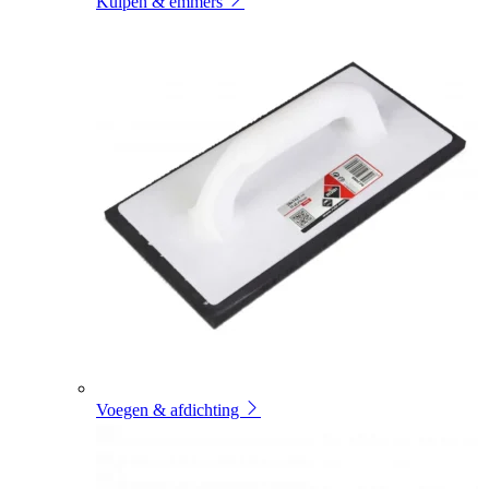
Kuipen & emmers
Voegen & afdichting