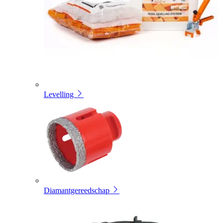
Levelling
Diamantgereedschap