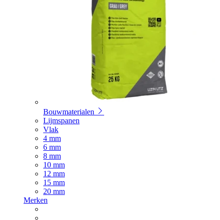
Bouwmaterialen
Lijmspanen
Vlak
4 mm
6 mm
8 mm
10 mm
12 mm
15 mm
20 mm
Merken