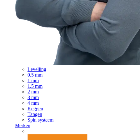
Levelling
0,5 mm
1 mm
1,5 mm
2 mm
3 mm
4 mm
Keggen
Tangen
Spin systeem
Merken