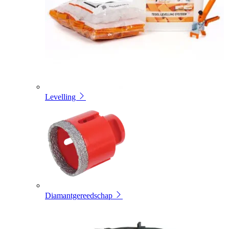
Levelling
Diamantgereedschap