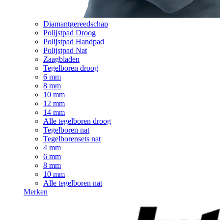
Diamantgereedschap
Polijstpad Droog
Polijstpad Handpad
Polijstpad Nat
Zaagbladen
Tegelboren droog
6 mm
8 mm
10 mm
12 mm
14 mm
Alle tegelboren droog
Tegelboren nat
Tegelborensets nat
4 mm
6 mm
8 mm
10 mm
Alle tegelboren nat
Merken