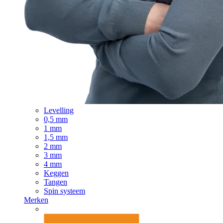
Levelling
0,5 mm
1 mm
1,5 mm
2 mm
3 mm
4 mm
Keggen
Tangen
Spin systeem
Merken