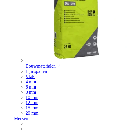
Bouwmaterialen
Lijmspanen
Vlak
4 mm
6 mm
8 mm
10 mm
12 mm
15 mm
20 mm
Merken