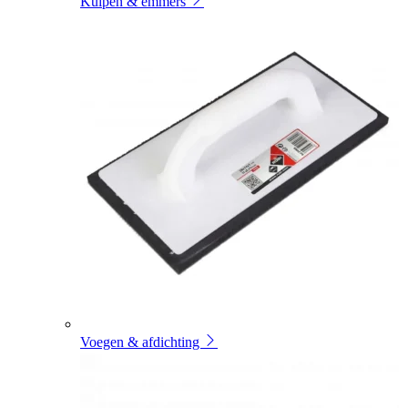
Kuipen & emmers
Voegen & afdichting