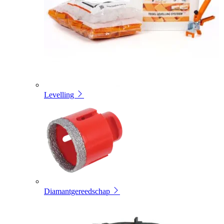
Levelling
Diamantgereedschap