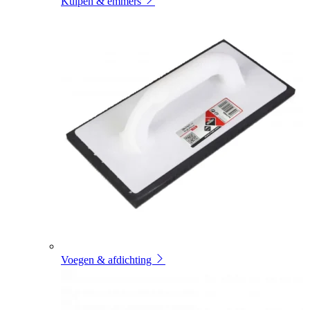
Kuipen & emmers
Voegen & afdichting