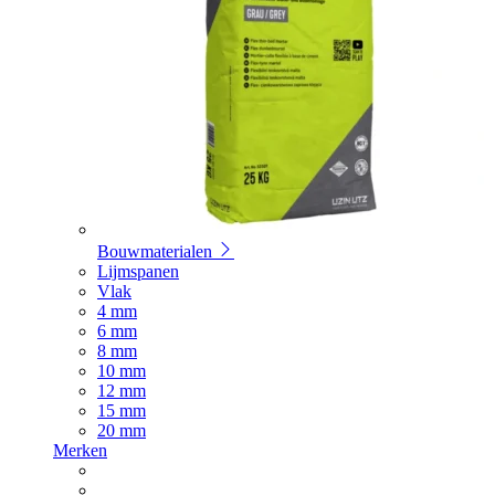
Bouwmaterialen
Lijmspanen
Vlak
4 mm
6 mm
8 mm
10 mm
12 mm
15 mm
20 mm
Merken