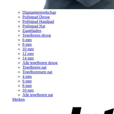
Diamantgereedschap
Polijstpad Droog
Polijstpad Handpad
Polijstpad Nat
Zaagbladen
Tegelboren droog
6 mm
8 mm
10 mm
12 mm
14 mm
Alle tegelboren droog
Tegelboren nat
Tegelborensets nat
4 mm
6 mm
8 mm
10 mm
Alle tegelboren nat
Merken