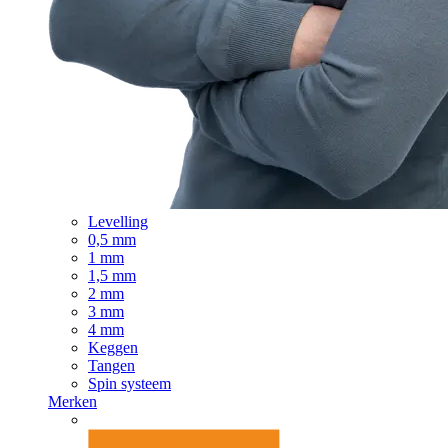
Levelling
0,5 mm
1 mm
1,5 mm
2 mm
3 mm
4 mm
Keggen
Tangen
Spin systeem
Merken