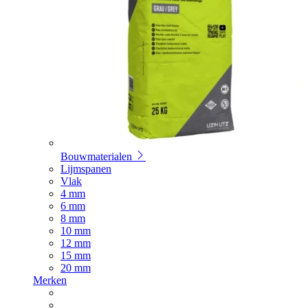
Bouwmaterialen
Lijmspanen
Vlak
4 mm
6 mm
8 mm
10 mm
12 mm
15 mm
20 mm
Merken