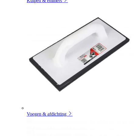
Kuipen & emmers
Voegen & afdichting