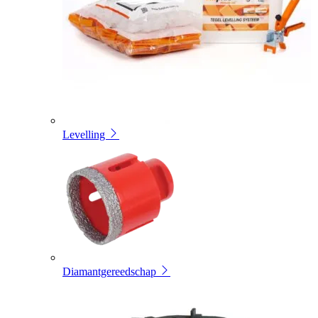
Levelling
Diamantgereedschap