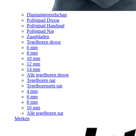
Diamantgereedschap
Polijstpad Droog
Polijstpad Handpad
Polijstpad Nat
Zaagbladen
Tegelboren droog
6 mm
8 mm
10 mm
12 mm
14 mm
Alle tegelboren droog
Tegelboren nat
Tegelborensets nat
4 mm
6 mm
8 mm
10 mm
Alle tegelboren nat
Merken