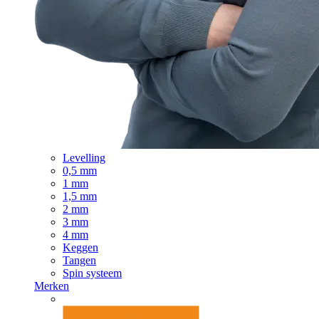
Levelling
0,5 mm
1 mm
1,5 mm
2 mm
3 mm
4 mm
Keggen
Tangen
Spin systeem
Merken