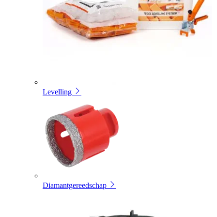
Levelling
Diamantgereedschap