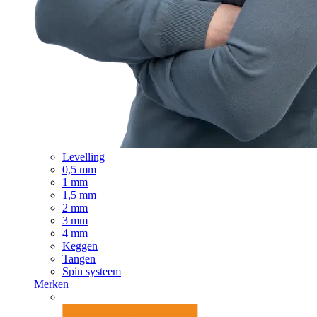
Levelling
0,5 mm
1 mm
1,5 mm
2 mm
3 mm
4 mm
Keggen
Tangen
Spin systeem
Merken