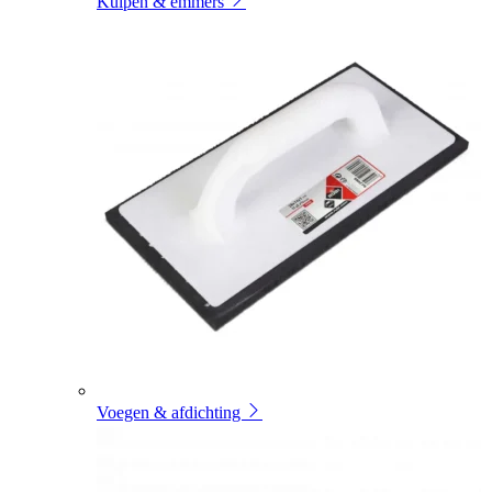
Kuipen & emmers
Voegen & afdichting