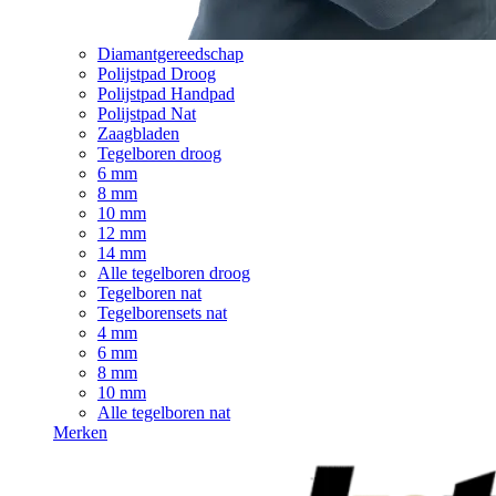
Diamantgereedschap
Polijstpad Droog
Polijstpad Handpad
Polijstpad Nat
Zaagbladen
Tegelboren droog
6 mm
8 mm
10 mm
12 mm
14 mm
Alle tegelboren droog
Tegelboren nat
Tegelborensets nat
4 mm
6 mm
8 mm
10 mm
Alle tegelboren nat
Merken