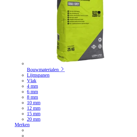
Bouwmaterialen
Lijmspanen
Vlak
4 mm
6 mm
8 mm
10 mm
12 mm
15 mm
20 mm
Merken