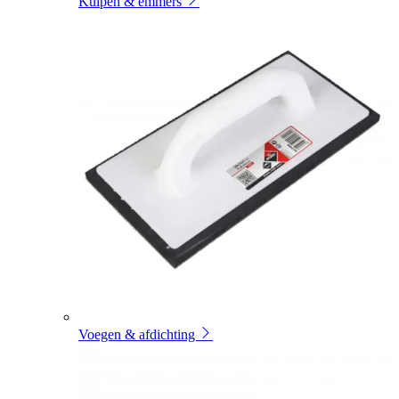
Kuipen & emmers
Voegen & afdichting