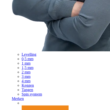
Levelling
0,5 mm
1 mm
1,5 mm
2 mm
3 mm
4 mm
Keggen
Tangen
Spin systeem
Merken