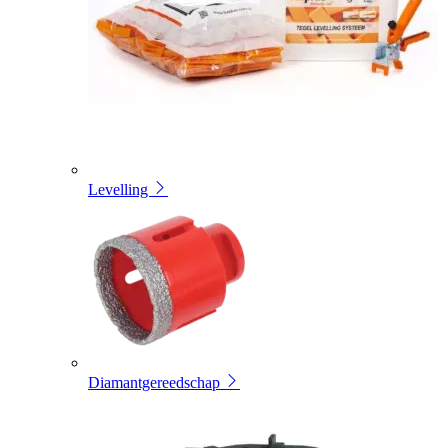
Levelling
Diamantgereedschap