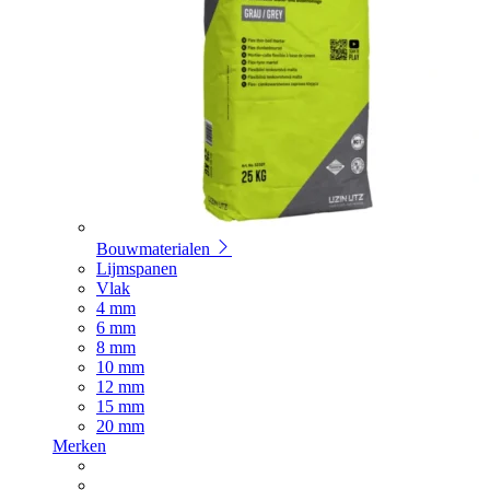
Bouwmaterialen
Lijmspanen
Vlak
4 mm
6 mm
8 mm
10 mm
12 mm
15 mm
20 mm
Merken