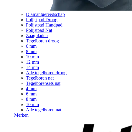
Diamantgereedschap
Polijstpad Droog
Polijstpad Handpad
Polijstpad Nat
Zaagbladen
Tegelboren droog
6 mm
8 mm
10 mm
12 mm
14 mm
Alle tegelboren droog
Tegelboren nat
Tegelborensets nat
4 mm
6 mm
8 mm
10 mm
Alle tegelboren nat
Merken