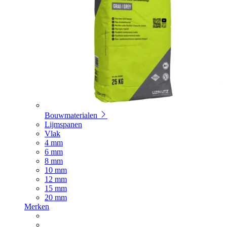
Bouwmaterialen
Lijmspanen
Vlak
4 mm
6 mm
8 mm
10 mm
12 mm
15 mm
20 mm
Merken