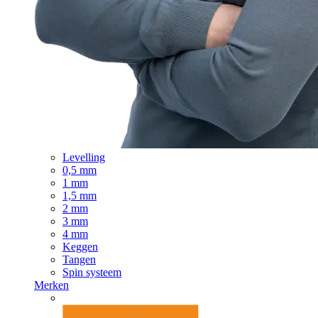
Levelling
0,5 mm
1 mm
1,5 mm
2 mm
3 mm
4 mm
Keggen
Tangen
Spin systeem
Merken