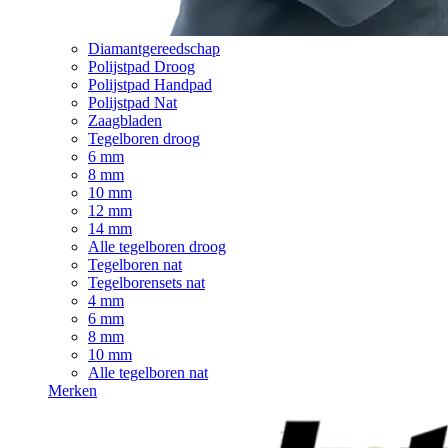
Diamantgereedschap
Polijstpad Droog
Polijstpad Handpad
Polijstpad Nat
Zaagbladen
Tegelboren droog
6 mm
8 mm
10 mm
12 mm
14 mm
Alle tegelboren droog
Tegelboren nat
Tegelborensets nat
4 mm
6 mm
8 mm
10 mm
Alle tegelboren nat
Merken