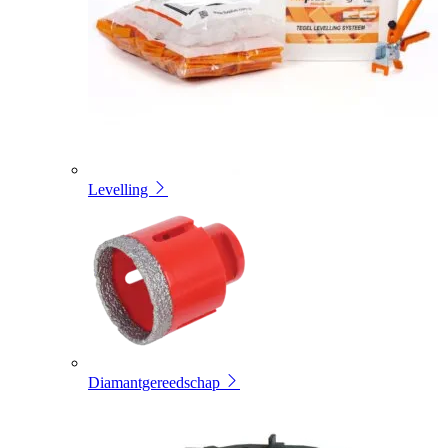
Levelling
Diamantgereedschap