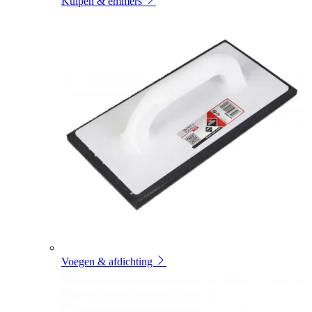
Kuipen & emmers
Voegen & afdichting