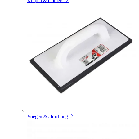
Kuipen & emmers
Voegen & afdichting