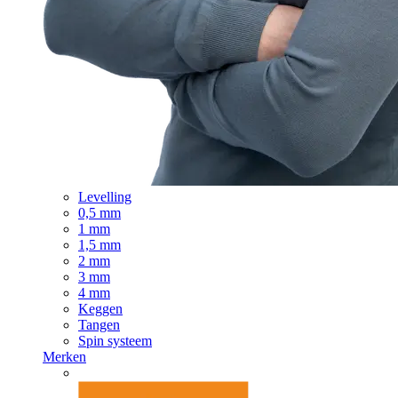
Levelling
0,5 mm
1 mm
1,5 mm
2 mm
3 mm
4 mm
Keggen
Tangen
Spin systeem
Merken