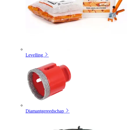
Levelling
Diamantgereedschap