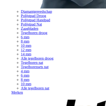
Diamantgereedschap
Polijstpad Droog
Polijstpad Handpad
Polijstpad Nat
Zaagbladen
Tegelboren droog
6 mm
8 mm
10 mm
12 mm
14 mm
Alle tegelboren droog
Tegelboren nat
Tegelborensets nat
4 mm
6 mm
8 mm
10 mm
Alle tegelboren nat
Merken