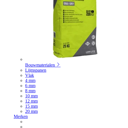
Bouwmaterialen
Lijmspanen
Vlak
4 mm
6 mm
8 mm
10 mm
12 mm
15 mm
20 mm
Merken