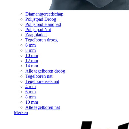
Diamantgereedschap
Polijstpad Droog
Polijstpad Handpad
Polijstpad Nat
Zaagbladen
Tegelboren droog
6 mm
8 mm
10 mm
12 mm
14 mm
Alle tegelboren droog
Tegelboren nat
Tegelborensets nat
4 mm
6 mm
8 mm
10 mm
Alle tegelboren nat
Merken