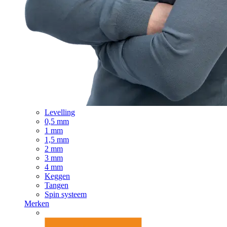
Levelling
0,5 mm
1 mm
1,5 mm
2 mm
3 mm
4 mm
Keggen
Tangen
Spin systeem
Merken