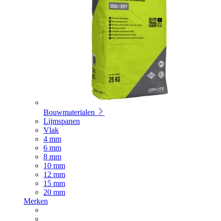
Bouwmaterialen
Lijmspanen
Vlak
4 mm
6 mm
8 mm
10 mm
12 mm
15 mm
20 mm
Merken