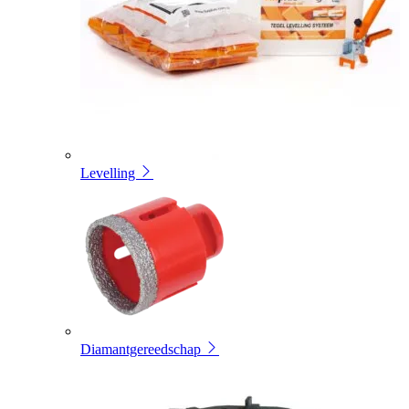
Levelling
Diamantgereedschap