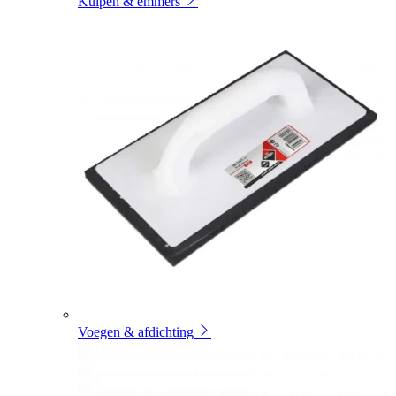
Kuipen & emmers
Voegen & afdichting