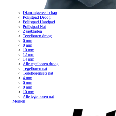
Diamantgereedschap
Polijstpad Droog
Polijstpad Handpad
Polijstpad Nat
Zaagbladen
Tegelboren droog
6 mm
8 mm
10 mm
12 mm
14 mm
Alle tegelboren droog
Tegelboren nat
Tegelborensets nat
4 mm
6 mm
8 mm
10 mm
Alle tegelboren nat
Merken