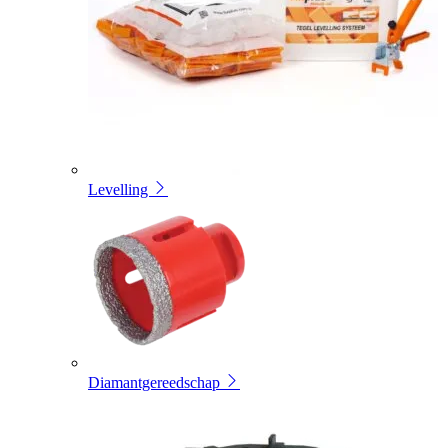
Levelling
Diamantgereedschap