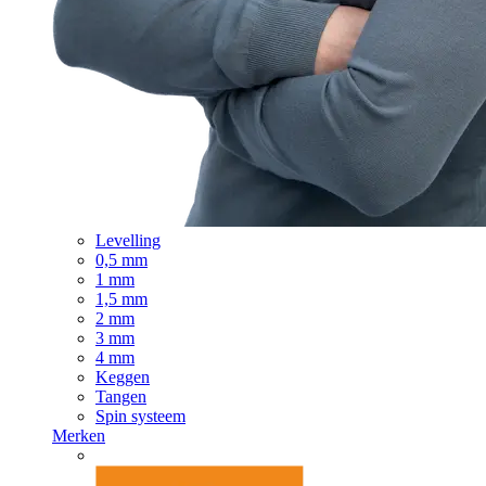
Levelling
0,5 mm
1 mm
1,5 mm
2 mm
3 mm
4 mm
Keggen
Tangen
Spin systeem
Merken