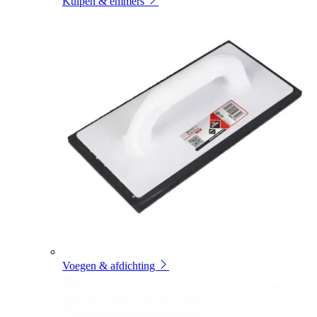
Kuipen & emmers
Voegen & afdichting