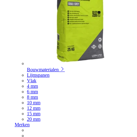
Bouwmaterialen
Lijmspanen
Vlak
4 mm
6 mm
8 mm
10 mm
12 mm
15 mm
20 mm
Merken