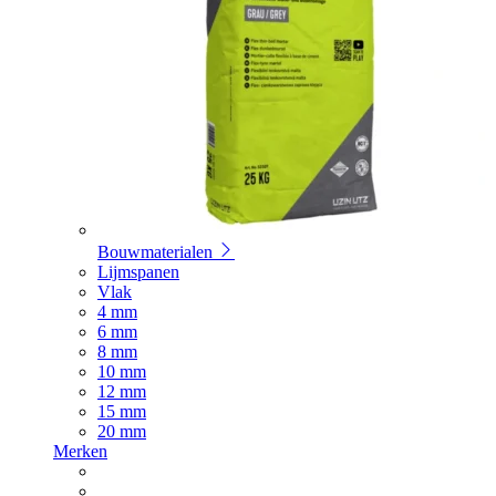
Bouwmaterialen
Lijmspanen
Vlak
4 mm
6 mm
8 mm
10 mm
12 mm
15 mm
20 mm
Merken