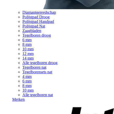
Diamantgereedschap
Polijstpad Droog
Polijstpad Handpad
Polijstpad Nat
Zaagbladen
Tegelboren droog
6 mm
8 mm
10 mm
12 mm
14 mm
Alle tegelboren droog
Tegelboren nat
Tegelborensets nat
4 mm
6 mm
8 mm
10 mm
Alle tegelboren nat
Merken