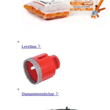
Levelling
Diamantgereedschap