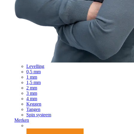
Levelling
0,5 mm
1 mm
1,5 mm
2 mm
3 mm
4 mm
Keggen
Tangen
Spin systeem
Merken