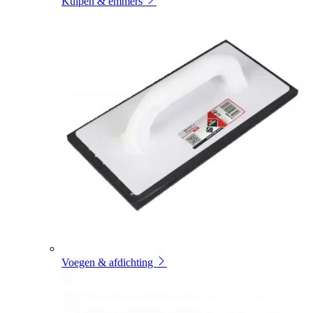
Kuipen & emmers
Voegen & afdichting