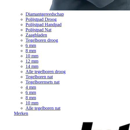
Diamantgereedschap
Polijstpad Droog
Polijstpad Handpad
Polijstpad Nat
Zaagbladen
Tegelboren droog
6 mm
8 mm
10 mm
12 mm
14 mm
Alle tegelboren droog
Tegelboren nat
Tegelborensets nat
4 mm
6 mm
8 mm
10 mm
Alle tegelboren nat
Merken