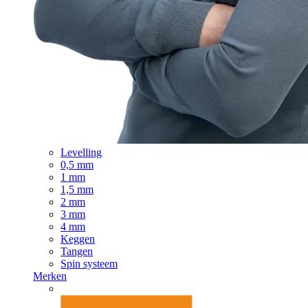
Levelling
0,5 mm
1 mm
1,5 mm
2 mm
3 mm
4 mm
Keggen
Tangen
Spin systeem
Merken