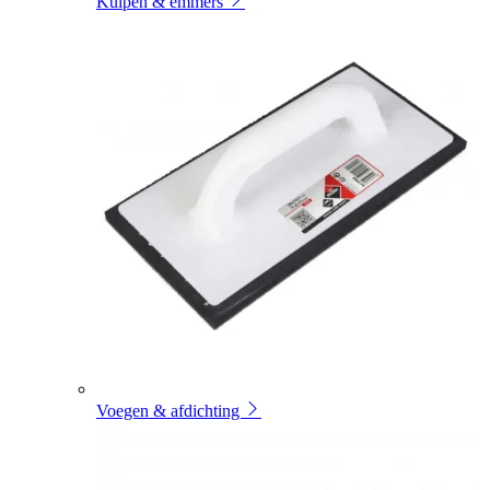
Kuipen & emmers
Voegen & afdichting