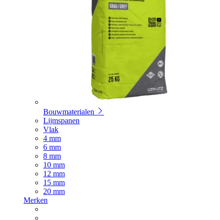
Bouwmaterialen
Lijmspanen
Vlak
4 mm
6 mm
8 mm
10 mm
12 mm
15 mm
20 mm
Merken