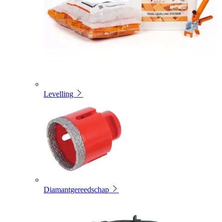
Levelling
Diamantgereedschap