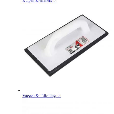
Kuipen & emmers
Voegen & afdichting