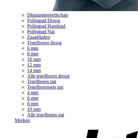
Diamantgereedschap
Polijstpad Droog
Polijstpad Handpad
Polijstpad Nat
Zaagbladen
Tegelboren droog
6 mm
8 mm
10 mm
12 mm
14 mm
Alle tegelboren droog
Tegelboren nat
Tegelborensets nat
4 mm
6 mm
8 mm
10 mm
Alle tegelboren nat
Merken