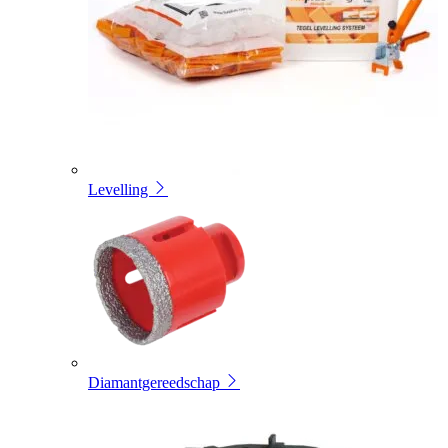
Levelling
Diamantgereedschap