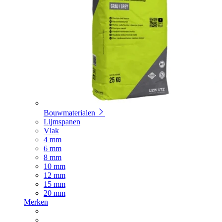
Bouwmaterialen
Lijmspanen
Vlak
4 mm
6 mm
8 mm
10 mm
12 mm
15 mm
20 mm
Merken