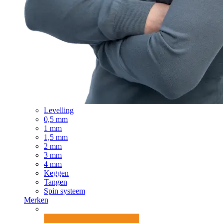
Levelling
0,5 mm
1 mm
1,5 mm
2 mm
3 mm
4 mm
Keggen
Tangen
Spin systeem
Merken