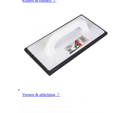
Kuipen & emmers
Voegen & afdichting