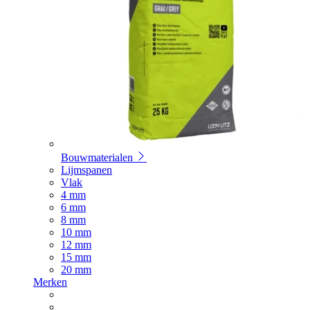
Bouwmaterialen
Lijmspanen
Vlak
4 mm
6 mm
8 mm
10 mm
12 mm
15 mm
20 mm
Merken