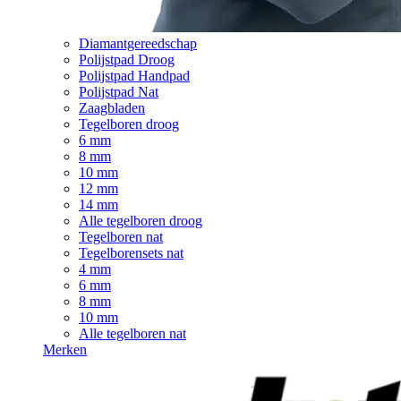
Diamantgereedschap
Polijstpad Droog
Polijstpad Handpad
Polijstpad Nat
Zaagbladen
Tegelboren droog
6 mm
8 mm
10 mm
12 mm
14 mm
Alle tegelboren droog
Tegelboren nat
Tegelborensets nat
4 mm
6 mm
8 mm
10 mm
Alle tegelboren nat
Merken