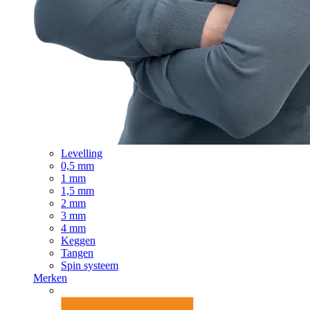
Levelling
0,5 mm
1 mm
1,5 mm
2 mm
3 mm
4 mm
Keggen
Tangen
Spin systeem
Merken