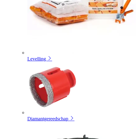
Levelling
Diamantgereedschap