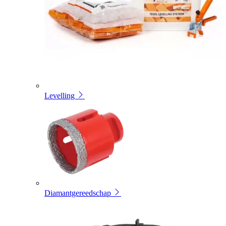
Levelling
Diamantgereedschap