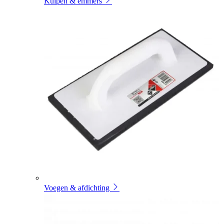
Kuipen & emmers
Voegen & afdichting