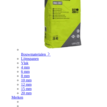
Bouwmaterialen
Lijmspanen
Vlak
4 mm
6 mm
8 mm
10 mm
12 mm
15 mm
20 mm
Merken