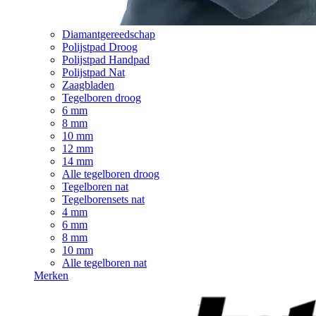
Diamantgereedschap
Polijstpad Droog
Polijstpad Handpad
Polijstpad Nat
Zaagbladen
Tegelboren droog
6 mm
8 mm
10 mm
12 mm
14 mm
Alle tegelboren droog
Tegelboren nat
Tegelborensets nat
4 mm
6 mm
8 mm
10 mm
Alle tegelboren nat
Merken