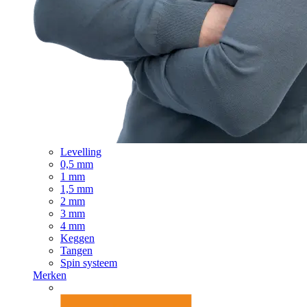
Levelling
0,5 mm
1 mm
1,5 mm
2 mm
3 mm
4 mm
Keggen
Tangen
Spin systeem
Merken