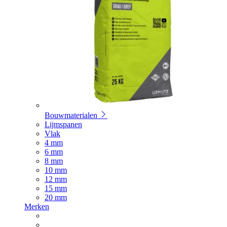
Bouwmaterialen
Lijmspanen
Vlak
4 mm
6 mm
8 mm
10 mm
12 mm
15 mm
20 mm
Merken