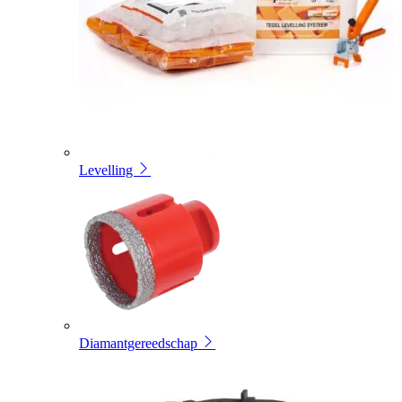
Levelling
Diamantgereedschap