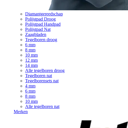
Diamantgereedschap
Polijstpad Droog
Polijstpad Handpad
Polijstpad Nat
Zaagbladen
Tegelboren droog
6 mm
8 mm
10 mm
12 mm
14 mm
Alle tegelboren droog
Tegelboren nat
Tegelborensets nat
4 mm
6 mm
8 mm
10 mm
Alle tegelboren nat
Merken