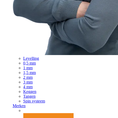
Levelling
0,5 mm
1 mm
1,5 mm
2 mm
3 mm
4 mm
Keggen
Tangen
Spin systeem
Merken