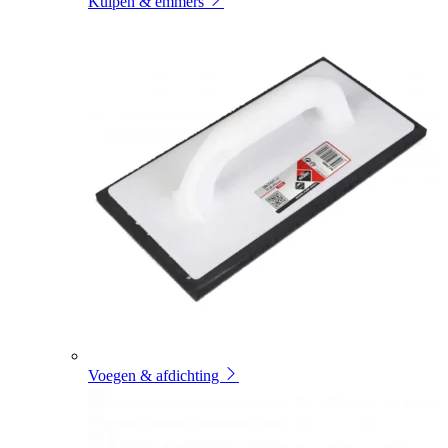
Kuipen & emmers
Voegen & afdichting